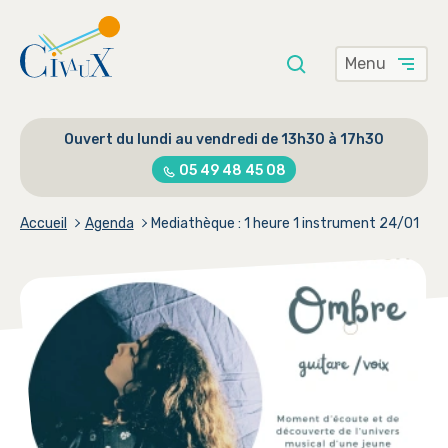
Menu
Saisissez
Rechercher
votre
Ouvert du lundi au vendredi de 13h30 à 17h30
recherche
ici
05 49 48 45 08
Accueil
Agenda
Mediathèque : 1 heure 1 instrument 24/01